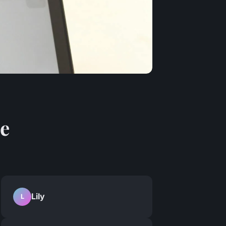
ce
Lily
L